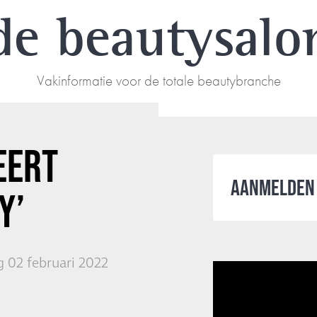
de beautysalo
Vakinformatie voor de totale beautybranche
EERT
AANMELDEN 
Y’
 02 februari 2022