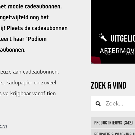
 met mooie cadeaubonnen.
ongetwijfeld nog het
jij! Plaats de cadeaubonnen
UITGELI
nteert haar ‘Podium
deaubonnen.
AFTERMOV
 keuze aan cadeaubonnen,
rs, kadopapier en zoveel
ZOEK & VIND
 verkrijgbaar vanaf tien
PRODUCTNIEUWS (342)
com
EDUCATIE & COACHING (