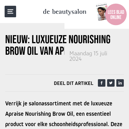
TERUG NAAR OVERZICHT
de beautysalon
LEES BLAD
ONLINE
NIEUW: LUXUEUZE NOURISHING
BROW OIL VAN APRAISE
Maandag 15 juli
2024
DEEL DIT ARTIKEL
Verrijk je salonassortiment met de luxueuze
Apraise Nourishing Brow Oil, een essentieel
product voor elke schoonheidsprofessional. Deze