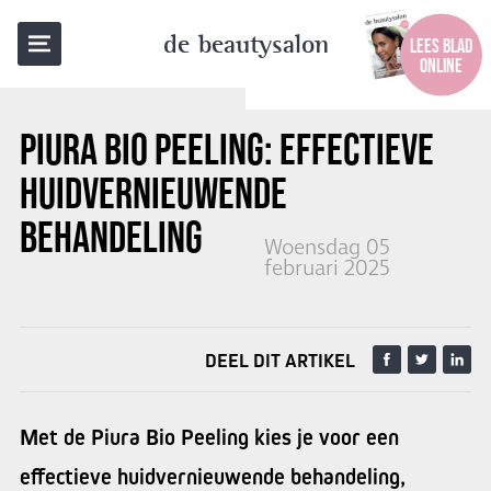
TERUG NAAR OVERZICHT
de beautysalon
LEES BLAD
ONLINE
PIURA BIO PEELING: EFFECTIEVE
HUIDVERNIEUWENDE
BEHANDELING
Woensdag 05
februari 2025
DEEL DIT ARTIKEL
Met de Piura Bio Peeling kies je voor een
effectieve huidvernieuwende behandeling,