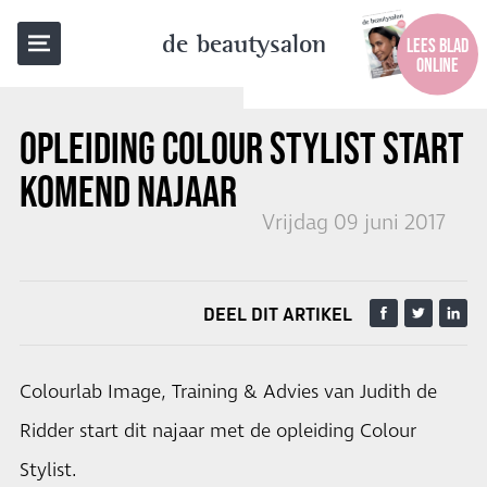
TERUG NAAR OVERZICHT
de beautysalon
LEES BLAD
ONLINE
OPLEIDING
COLOUR STYLIST
START
KOMEND NAJAAR
Vrijdag 09 juni 2017
DEEL DIT ARTIKEL
Colourlab Image, Training & Advies van Judith de
Ridder start dit najaar met de opleiding Colour
Stylist.