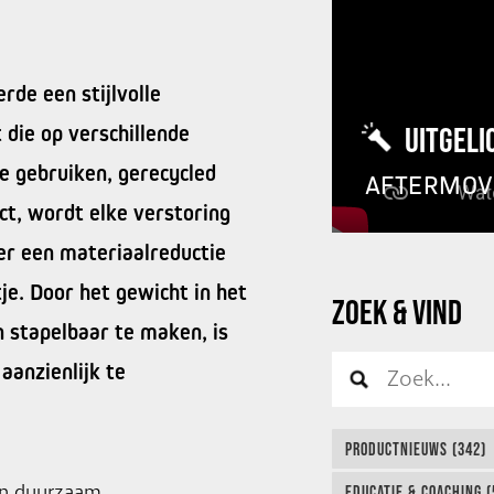
de een stijlvolle
die op verschillende
UITGELI
e gebruiken, gerecycled
AFTERMOV
ct, wordt elke verstoring
er een materiaalreductie
e. Door het gewicht in het
ZOEK & VIND
 stapelbaar te maken, is
aanzienlijk te
PRODUCTNIEUWS (342)
van duurzaam
EDUCATIE & COACHING (