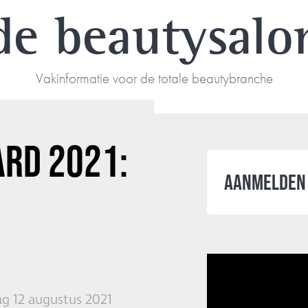
de beautysalo
Vakinformatie voor de totale beautybranche
ARD 2021:
AANMELDEN 
g 12 augustus 2021