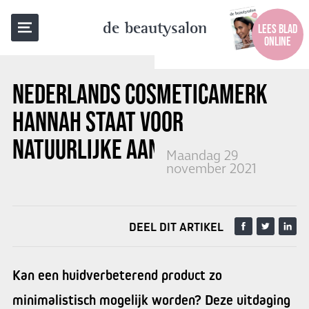
TERUG NAAR OVERZICHT
de beautysalon
LEES BLAD
ONLINE
NEDERLANDS COSMETICAMERK
HANNAH STAAT VOOR
NATUURLIJKE AANPAK
Maandag 29
november 2021
DEEL DIT ARTIKEL
Kan een huidverbeterend product zo
minimalistisch mogelijk worden? Deze uitdaging