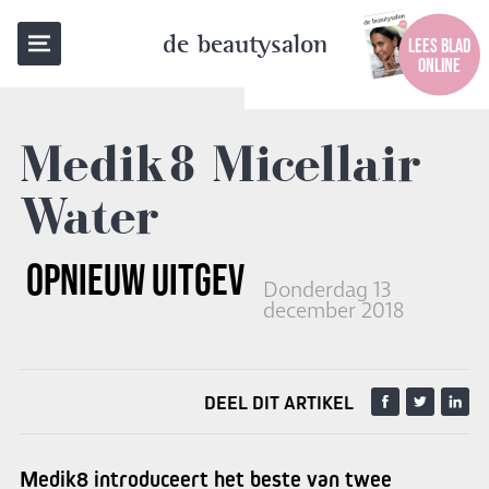
TERUG NAAR OVERZICHT
de beautysalon
LEES BLAD
ONLINE
Medik8
Micellair
Water
OPNIEUW UITGEVONDEN
Donderdag 13
december 2018
DEEL DIT ARTIKEL
Medik8 introduceert het beste van twee