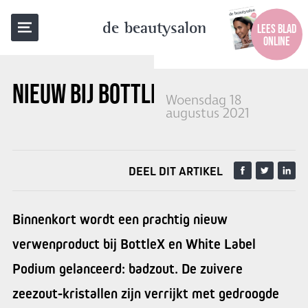
TERUG NAAR OVERZICHT
de beautysalon
LEES BLAD
ONLINE
NIEUW BIJ BOTTLEX:
BADZOUT
Woensdag 18
augustus 2021
DEEL DIT ARTIKEL
Binnenkort wordt een prachtig nieuw
verwenproduct bij BottleX en White Label
Podium gelanceerd: badzout. De zuivere
zeezout-kristallen zijn verrijkt met gedroogde