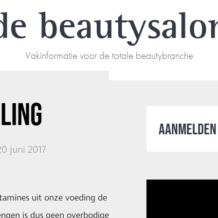
de beautysalo
Vakinformatie voor de totale beautybranche
LING
AANMELDEN 
0 juni 2017
tamines uit onze voeding de
rengen is dus geen overbodige