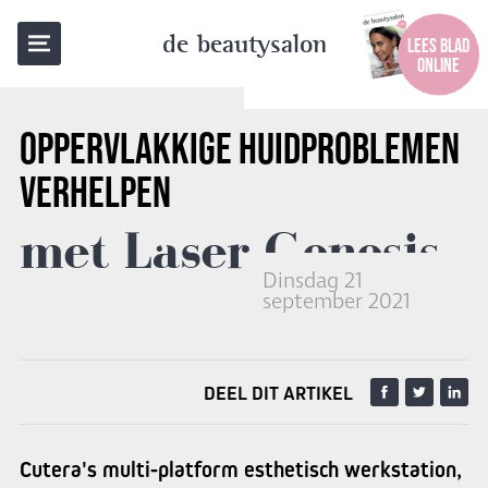
TERUG NAAR OVERZICHT
de beautysalon
LEES BLAD
ONLINE
OPPERVLAKKIGE HUIDPROBLEMEN
VERHELPEN
met Laser Genesis
Dinsdag 21
september 2021
DEEL DIT ARTIKEL
Cutera's multi-platform esthetisch werkstation,