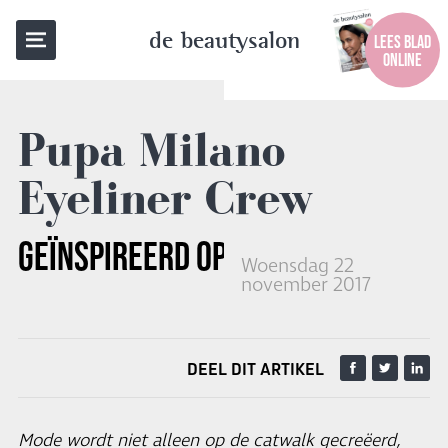
TERUG NAAR OVERZICHT
de beautysalon
LEES BLAD
ONLINE
Pupa Milano
Eyeliner Crew
GEÏNSPIREERD OP STRAATSTIJL
Woensdag 22
november 2017
DEEL DIT ARTIKEL
Mode wordt niet alleen op de catwalk gecreëerd,