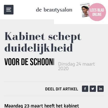
TERUG NAAR OVERZICHT
de beautysalon
LEES BLAD
ONLINE
Kabinet schept
duidelijkheid
VOOR DE
SCHOONHEIDSBRANCHE
Dinsdag 24 maart
2020
DEEL DIT ARTIKEL
Maandag 23 maart heeft het kabinet