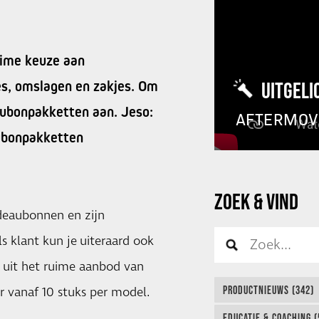
uime keuze aan
es, omslagen en zakjes. Om
UITGELI
aubonpakketten aan. Jeso:
AFTERMOV
aubonpakketten
ZOEK & VIND
deaubonnen en zijn
s klant kun je uiteraard ook
 uit het ruime aanbod van
PRODUCTNIEUWS (342)
r vanaf 10 stuks per model.
EDUCATIE & COACHING (