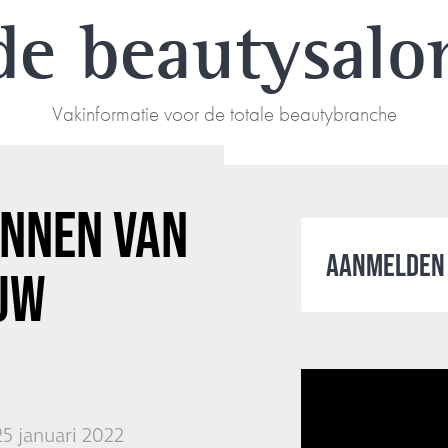
de beautysalo
Vakinformatie voor de totale beautybranche
ONNEN VAN
AANMELDEN 
UW
5 januari 2022