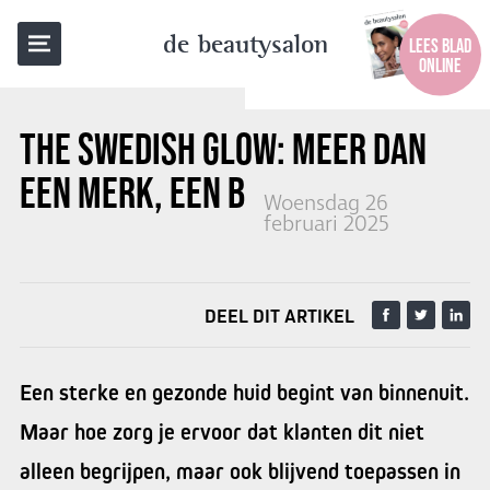
TERUG NAAR OVERZICHT
de beautysalon
LEES BLAD
ONLINE
THE SWEDISH GLOW: MEER DAN
EEN MERK, EEN BEWEGING
Woensdag 26
februari 2025
DEEL DIT ARTIKEL
Een sterke en gezonde huid begint van binnenuit.
Maar hoe zorg je ervoor dat klanten dit niet
alleen begrijpen, maar ook blijvend toepassen in