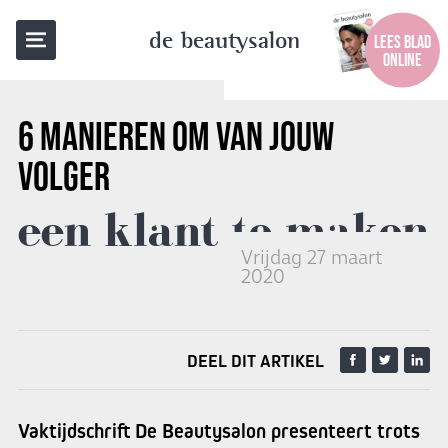
TERUG NAAR OVERZICHT
de beautysalon
LEES BLAD
ONLINE
6 MANIEREN
OM VAN JOUW
VOLGER
een klant te maken
Vrijdag 27 maart
2020
DEEL DIT ARTIKEL
Vaktijdschrift De Beautysalon presenteert trots