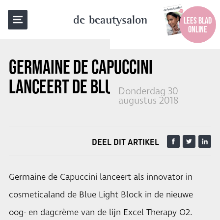
TERUG NAAR OVERZICHT
de beautysalon
LEES BLAD
ONLINE
GERMAINE DE CAPUCCINI
LANCEERT DE
BLUE LIGHT BLOCK
Donderdag 30
augustus 2018
DEEL DIT ARTIKEL
Germaine de Capuccini lanceert als innovator in
cosmeticaland de Blue Light Block in de nieuwe
oog- en dagcrème van de lijn Excel Therapy O2.