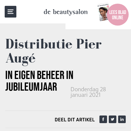
TERUG NAAR OVERZICHT
de beautysalon
LEES BLAD
ONLINE
Distributie Pier
Augé
IN EIGEN BEHEER
IN
JUBILEUMJAAR
Donderdag 28
januari 2021
DEEL DIT ARTIKEL