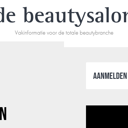
de beautysalo
Vakinformatie voor de totale beautybranche
AANMELDEN 
EN