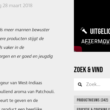
 28 maart 2018
UITGELI
eds meer mannen bewuster
re producten stijgt de
AFTERMOV
s vaker in de
orgen en er goed en jeugdig
ZOEK & VIND
geur van West-Indiaas
ullend aroma van Patchouli.
beurt te geven en de
PRODUCTNIEUWS (342)
 product een heerlijke
EDUCATIE & COACHING (