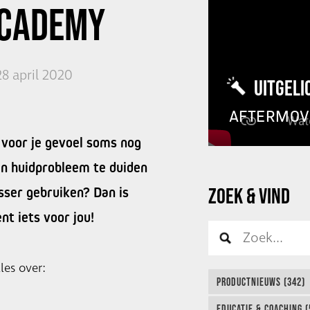
ACADEMY
8 april 2020
UITGELI
AFTERMOV
 voor je gevoel soms nog
en huidprobleem te duiden
ZOEK & VIND
sser gebruiken? Dan is
t iets voor jou!
les over:
PRODUCTNIEUWS (342)
EDUCATIE & COACHING (