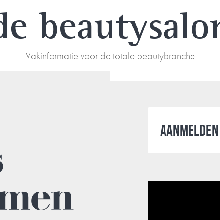
de beautysalo
Vakinformatie voor de totale beautybranche
AANMELDEN 
s
emen