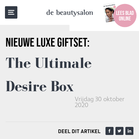
TERUG NAAR OVERZICHT
de beautysalon
LEES BLAD
ONLINE
NIEUWE
LUXE GIFTSET:
The Ultimale
Desire Box
Vrijdag 30 oktober
2020
DEEL DIT ARTIKEL