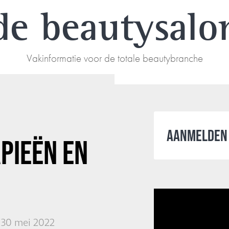
de beautysalo
Vakinformatie voor de totale beautybranche
AANMELDEN 
PIEËN EN
30 mei 2022