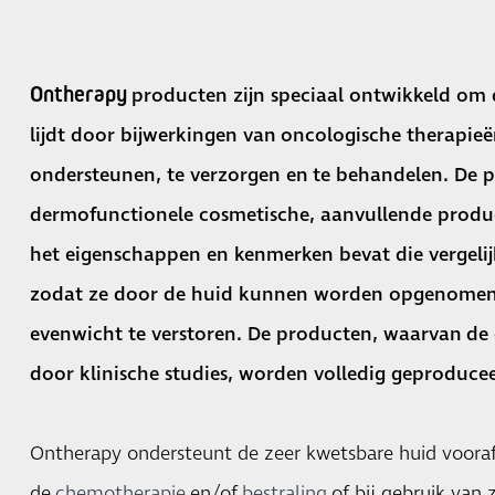
Ontherapy
producten zijn speciaal ontwikkeld om 
lijdt door bijwerkingen van
oncologische therapieë
ondersteunen, te verzorgen en te behandelen. De p
dermofunctionele cosmetische, aanvullende produc
het eigenschappen en kenmerken bevat die vergelij
zodat ze door de huid kunnen worden opgenomen 
evenwicht te verstoren. De producten, waarvan
de 
door klinische studies,
worden volledig geproduceerd
Ontherapy ondersteunt de zeer kwetsbare huid vooraf
de
chemotherapie
en/of
bestraling
of bij gebruik van