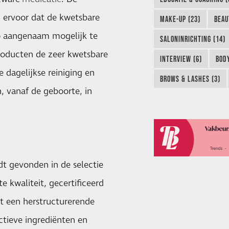
 ervoor dat de kwetsbare
MAKE-UP (23)
BEAU
o aangenaam mogelijk te
SALONINRICHTING (14)
roducten de zeer kwetsbare
INTERVIEW (6)
BODY
 dagelijkse reiniging en
BROWS & LASHES (3)
, vanaf de geboorte, in
 gevonden in de selectie
e kwaliteit, gecertificeerd
t een herstructurerende
ctieve ingrediënten en