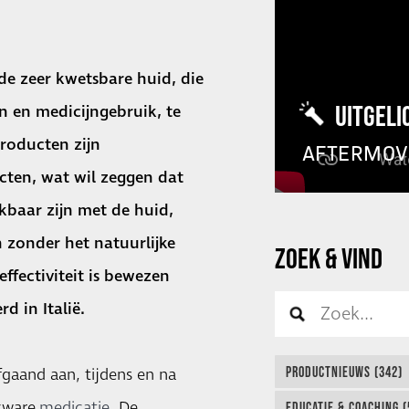
de zeer kwetsbare huid, die
UITGELI
n en medicijngebruik
, te
roducten zijn
AFTERMOV
ten, wat wil zeggen dat
kbaar zijn met de huid,
zonder het natuurlijke
ZOEK & VIND
effectiviteit is bewezen
 in Italië.
PRODUCTNIEUWS (342)
gaand aan, tijdens en na
 zware
medicatie
. De
EDUCATIE & COACHING (