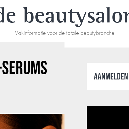
de beautysalo
Vakinformatie voor de totale beautybranche
C-SERUMS
AANMELDEN 