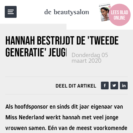
TERUG NAAR OVERZICHT
de beautysalon
LEES BLAD
ONLINE
HANNAH BESTRIJDT DE
'TWEEDE
GENERATIE' JEUGDPUISTJES
Donderdag 05
maart 2020
DEEL DIT ARTIKEL
Als hoofdsponsor en sinds dit jaar eigenaar van
Miss Nederland werkt hannah met veel jonge
vrouwen samen. Eén van de meest voorkomende