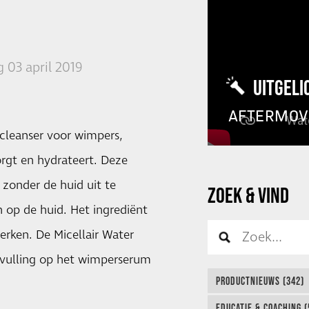
 03 april 2019
UITGELI
AFTERMOV
 cleanser voor wimpers,
rgt en hydrateert. Deze
 zonder de huid uit te
ZOEK & VIND
n op de huid. Het ingrediënt
rken. De Micellair Water
nvulling op het wimperserum
PRODUCTNIEUWS (342)
EDUCATIE & COACHING (