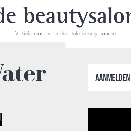
de beautysalo
Vakinformatie voor de totale beautybranche
Water
AANMELDEN 
N