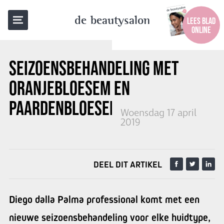
TERUG NAAR OVERZICHT
de beautysalon
LEES BLAD
ONLINE
SEIZOENSBEHANDELING
MET
ORANJEBLOESEM EN
PAARDENBLOESEM
Woensdag 17 april
2019
DEEL DIT ARTIKEL
Diego dalla Palma professional komt met een
nieuwe seizoensbehandeling voor elke huidtype,