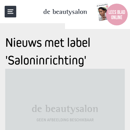
de beautysalon
LEES BLAD
ONLINE
Nieuws met label
'Saloninrichting'
de beautysalon
GEEN AFBEELDING BESCHIKBAAR