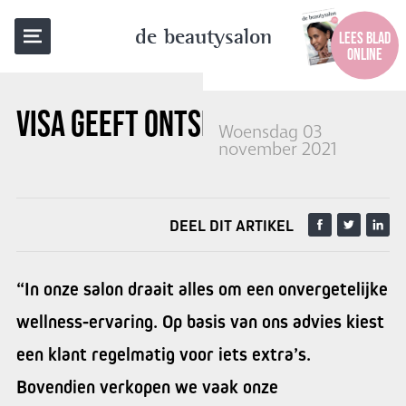
TERUG NAAR OVERZICHT
de beautysalon
LEES BLAD
ONLINE
VISA GEEFT ONTSPANNING
Woensdag 03
november 2021
DEEL DIT ARTIKEL
“In onze salon draait alles om een onvergetelijke
wellness-ervaring. Op basis van ons advies kiest
een klant regelmatig voor iets extra’s.
Bovendien verkopen we vaak onze