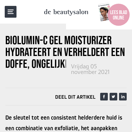
TERUG NAAR OVERZICHT
de beautysalon
LEES BLAD
ONLINE
BIOLUMIN-C GEL MOISTURIZER
HYDRATEERT EN VERHELDERT EEN
DOFFE, ONGELIJKMATIGE HUID
Vrijdag 05
november 2021
DEEL DIT ARTIKEL
De sleutel tot een consistent helderdere huid is
een combinatie van exfoliatie, het aanpakken