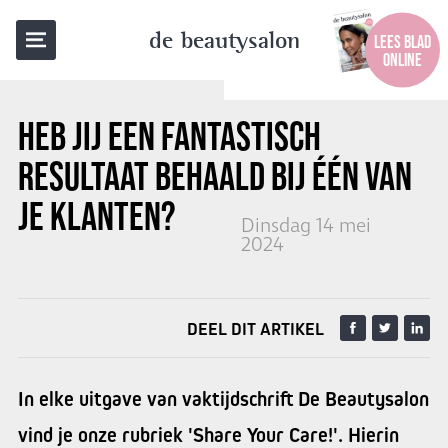
TERUG NAAR OVERZICHT
de beautysalon
LEES BLAD
ONLINE
HEB JIJ EEN FANTASTISCH
RESULTAAT BEHAALD BIJ ÉÉN VAN
JE KLANTEN?
Dinsdag 14 mei
2024
DEEL DIT ARTIKEL
In elke uitgave van vaktijdschrift De Beautysalon
vind je onze rubriek 'Share Your Care!'. Hierin