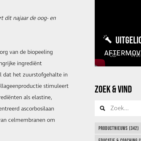
t dit najaar de oog- en
UITGELI
org van de biopeeling
AFTERMOV
grijke ingrediënt
l dat het zuurstofgehalte in
llageenproductie stimuleert
ZOEK & VIND
diënten als elastine,
ntreerd ascorbosilaan
t van celmembranen om
PRODUCTNIEUWS (342)
EDUCATIE & COACHING (