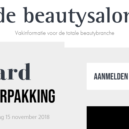
de beautysalo
Vakinformatie voor de totale beautybranche
ard
AANMELDEN 
ERPAKKING
g 15 november 2018