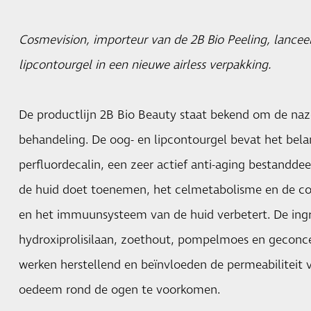
Cosmevision, importeur van de 2B Bio Peeling, lanceer
lipcontourgel in een nieuwe airless verpakking.
De productlijn 2B Bio Beauty staat bekend om de naz
behandeling. De oog- en lipcontourgel bevat het belan
perfluordecalin, een zeer actief anti-aging bestanddee
de huid doet toenemen, het celmetabolisme en de co
en het immuunsysteem van de huid verbetert. De ingre
hydroxiprolisilaan, zoethout, pompelmoes en geconce
werken herstellend en beïnvloeden de permeabilitei
oedeem rond de ogen te voorkomen.