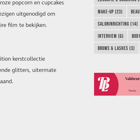
t roze popcorn en cupcakes
MAKE-UP (23)
BEAU
wezigen uitgenodigd om
SALONINRICHTING (14)
re film te bekijken.
INTERVIEW (6)
BODY
BROWS & LASHES (3)
tion kerstcollectie
ende glitters, uitermate
maand.