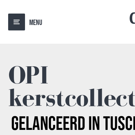
TERUG NAAR OVERZICHT
OPI
kerstcollec
GELANCEERD IN
TUSC