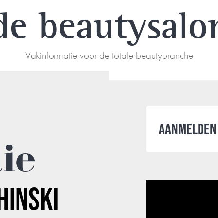
de beautysalo
Vakinformatie voor de totale beautybranche
AANMELDEN 
tie
HINSKI