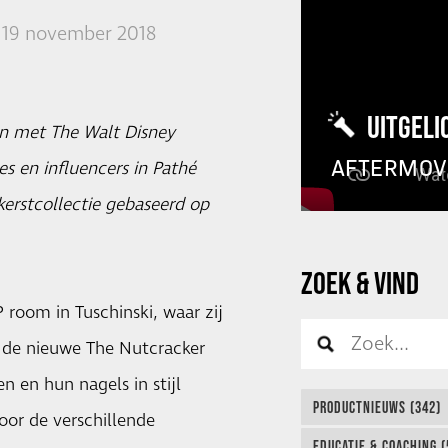
19 november 2018
UITGELI
n met The Walt Disney
AFTERMOV
s en influencers in Pathé
kerstcollectie gebaseerd op
ZOEK & VIND
room in Tuschinski, waar zij
s de nieuwe The Nutcracker
 en hun nagels in stijl
PRODUCTNIEUWS (342)
oor de verschillende
EDUCATIE & COACHING (