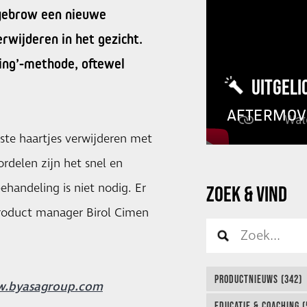
yebrow een nieuwe
wijderen in het gezicht.
ing’-methode, oftewel
UITGELI
AFTERMOV
te haartjes verwijderen met
ordelen zijn het snel en
ehandeling is niet nodig. Er
ZOEK & VIND
 product manager Birol Cimen
PRODUCTNIEUWS (342)
.byasagroup.com
EDUCATIE & COACHING (