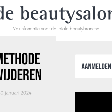
de beautysalo
Vakinformatie voor de totale beautybranche
METHODE
AANMELDEN 
WIJDEREN
0 januari 2024