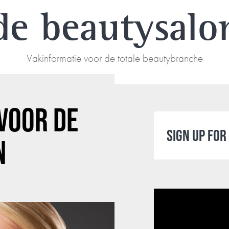
de beautysalo
Vakinformatie voor de totale beautybranche
VOOR DE
SIGN UP FO
N