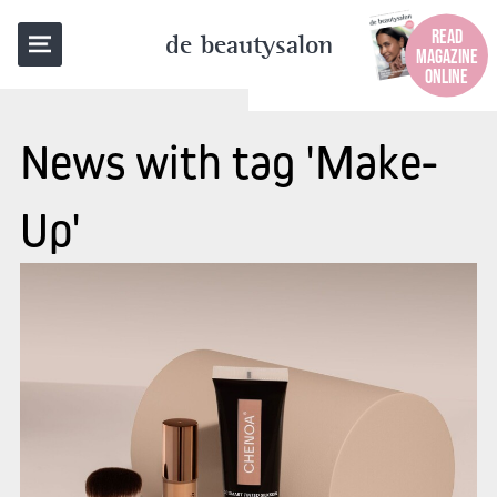
READ
de beautysalon
MAGAZINE
ONLINE
News with tag 'Make-
Up'