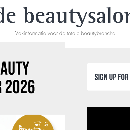
de beautysalo
Vakinformatie voor de totale beautybranche
EAUTY
SIGN UP FO
R 2026