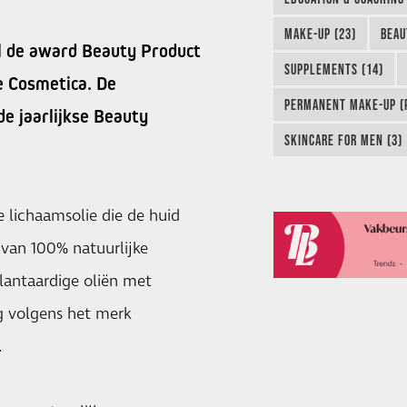
MAKE-UP (23)
BEAU
il de award Beauty Product
SUPPLEMENTS (14)
e Cosmetica. De
PERMANENT MAKE-UP (P
de jaarlijkse Beauty
SKINCARE FOR MEN (3)
 lichaamsolie die de huid
 van 100% natuurlijke
plantaardige oliën met
g volgens het merk
.