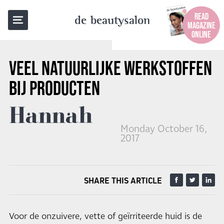
BACK TO OVERVIEW
READ
de beautysalon
MAGAZINE
ONLINE
VEEL NATUURLIJKE WERKSTOFFEN
BIJ PRODUCTEN
Hannah
Monday October 16,
2017
SHARE THIS ARTICLE
Voor de onzuivere, vette of geïrriteerde huid is de