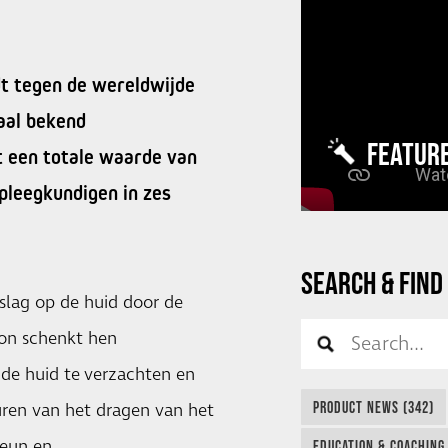
jdt tegen de wereldwijde
aal bekend
FEATUR
 een totale waarde van
pleegkundigen in zes
SEARCH & FIND
slag op de huid door de
ron schenkt hen
de huid te verzachten en
PRODUCT NEWS (342)
uren van het dragen van het
teun en
EDUCATION & COACHING 