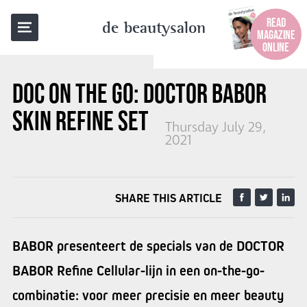
BACK TO OVERVIEW
READ
de beautysalon
MAGAZINE
ONLINE
DOC ON THE GO:
DOCTOR BABOR
SKIN REFINE SET 2021
Thursday July 29,
2021
SHARE THIS ARTICLE
BABOR presenteert de specials van de DOCTOR
BABOR Refine Cellular-lijn in een on-the-go-
combinatie: voor meer precisie en meer beauty