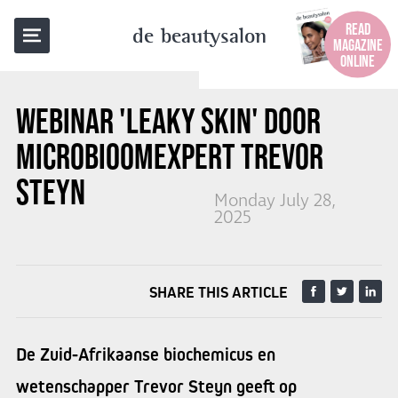
BACK TO OVERVIEW
READ
de beautysalon
MAGAZINE
ONLINE
WEBINAR 'LEAKY SKIN' DOOR
MICROBIOOMEXPERT TREVOR
STEYN
Monday July 28,
2025
SHARE THIS ARTICLE
De Zuid-Afrikaanse biochemicus en
wetenschapper Trevor Steyn geeft op